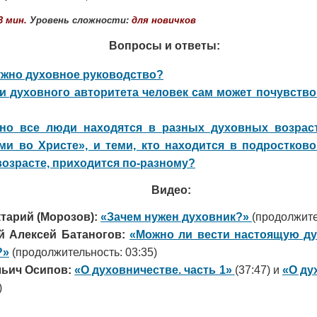
3 мин.
Уровень сложности:
для новичков
Вопросы и ответы:
ужно духовное руководство?
 духовного авторитета человек сам может почувство
тно все люди находятся в разных духовных возраст
ми во Христе», и теми, кто находится в подростко
озрасте, приходится по-разному?
Видео:
тарий (Морозов):
«Зачем нужен духовник?»
(продолжите
й Алексей Батаногов:
«Можно ли вести настоящую ду
?»
(продолжительность: 03:35)
льич Осипов:
«О духовничестве. часть 1»
(37:47) и
«О ду
)