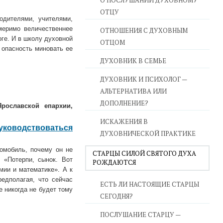
О ПОСЛУШАНИИ ДУХОВНОМУ
ОТЦУ
одителями, учителями,
меримо величественнее
ОТНОШЕНИЯ С ДУХОВНЫМ
оге. И в школу духовной
ОТЦОМ
 опасность миновать ее
ДУХОВНИК В СЕМЬЕ
ДУХОВНИК И ПСИХОЛОГ —
АЛЬТЕРНАТИВА ИЛИ
ДОПОЛНЕНИЕ?
Ярославской епархии,
ИСКАЖЕНИЯ В
уководствоваться
ДУХОВНИЧЕСКОЙ ПРАКТИКЕ
омобиль, почему он не
СТАРЦЫ СИЛОЙ СВЯТОГО ДУХА
 «Потерпи, сынок. Вот
РОЖДАЮТСЯ
мии и математике». А к
редполагая, что сейчас
ЕСТЬ ЛИ НАСТОЯЩИЕ СТАРЦЫ
е никогда не будет тому
СЕГОДНЯ?
ПОСЛУШАНИЕ СТАРЦУ —