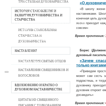
ТРИ СТЕПЕНИ ДУХОВНИЧЕСТВА
«О духовниче
ВОЙНА СО СТРАСТЯМИ
«В школу жизни 
СВЯТЫНИ В ДОМЕ
ИСТОРИЯ СТАНОВЛЕНИЯ И
наставниками. Шко
РАЗВИТИЯ ДУХОВНИЧЕСТВА И
ПРИТЧИ
конечная цель духов
СТАРЧЕСТВА
СЕМЬЯ - ПОЛНОТА ЗЕМНОГО СЧАСТЬЯ
жизни приходит каж
ЛЮБОВЬ СУПРУЖЕСТВО
совсем»
ИСТОРИЯ СТАНОВЛЕНИЯ
ВОСПИТАНИЕ
СТАРЧЕСТВА И
Время прочтения:
УТЕШЕНИЕ В СКОРБЯХ
ДУХОВНИЧЕСТВА
УТОЛИ МОИ ПЕЧАЛИ
СТАРОСТЬ - РАДОСТЬ
НАСТАВЛЕНИЯ
Борис (
Долженк
духовный писатель
СМЕРТЬ ПОМИНОВЕНИЕ
«Зачем спас
НАСТАВЛЕНИЯ СВЯТЫХ ОТЦОВ
ЕПАРХИЯ НВК
только книгам
НАСТАВЛЕНИЯ СВЯЩЕННИКОВ И
«Приведем прост
БОГОСЛОВОВ
может сам сесть з
подрастешь, и тогд
ВДОХНОВЕННО И КРАТКО О
духовнику приходит
ДУХОВНОМ НАСТАВНИЧЕСТВЕ
духовник откроет ем
досаждать»
ЦИТАТЫ ИЗ СВЯЩЕННОГО
Время прочтения:
ПИСАНИЯ С ТОЛКОВАНИЕМ