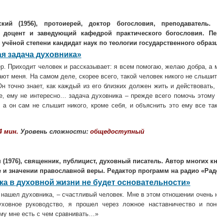
кий (1956), протоиерей, доктор богословия, преподаватель. 
, доцент и заведующий кафедрой практического богословия. П
учёной степени кандидат наук по теологии государственного образца
ая задача духовника»
р. Приходит человек и рассказывает: я всем помогаю, желаю добра, а м
ют меня. На самом деле, скорее всего, такой человек никого не слышит
Он точно знает, как каждый из его близких должен жить и действовать,
е, ему не интересно… задача духовника – прежде всего помочь этому 
, а он сам не слышит никого, кроме себя, и объяснить это ему все так
4 мин.
Уровень сложности:
общедоступный
н
(1976), священник, публицист, духовный писатель. Автор многих кн
 и значении православной веры. Редактор программ на радио «Рад
ка в духовной жизни не будет основательности»
я нашел духовника, – счастливый человек. Мне в этом отношении очень 
уховное руководство, я прошел через ложное наставничество и по
му мне есть с чем сравнивать…»