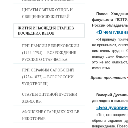
ЦИТАТЫ СВЯТЫХ ОТЦОВ И
Павел Хондзинс
СВЯЩЕННОСЛУЖИТЕЛЕЙ
факультета ПСТГУ
России обладатель 
ЖИТИЯ И НАСЛЕДИЯ СТАРЦЕВ
«В чем главн
ПОСЛЕДНИХ ВЕКОВ
«Я приведу приме
не принимают, обижа
ПРП. ПАИСИЙ ВЕЛИЧКОВСКИЙ
ним очень трудно. 
(1722-1794) — ВОЗРОЖДЕНИЕ
поводу сами близки
РУССКОГО СТАРЧЕСТВА
это не его обижают
изменить»
ПРП. СЕРАФИМ САРОВСКИЙ
(1754-1833) — ВСЕЯ РОССИИ
Время прочтения:
ЧУДОТВОРЕЦ
СТАРЦЫ ОПТИНОЙ ПУСТЫНИ
Валерий
Духани
XIX-XX ВВ.
докладов о смысле
«Без духовни
АФОНСКИЕ СТАРЦЫ XX-XXI ВВ.
«Тот, кто воврем
НЕКОТОРЫЕ
обрести здравое д
повреждение. Поэто