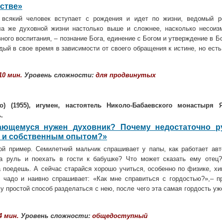
стве»
всякий человек вступает с рож­дения и идет по жизни, ведомый р
ла же духовной жизни настолько выше и сложнее, насколько несоиз
ного воспитания, – познание Бога, единение с Богом и утверждение в Б
дый в свое время в зависимости от своего обращения к истине, но есть
10 мин.
Уровень сложности:
для продвинутых
о
) (1955), игумен, настоятель Николо-Бабаевского монастыря 
.
ающемуся нужен духовник? Почему недостаточно р
и и собственным опытом?»
ой пример. Семилетний мальчик спрашивает у папы, как работает авт
а руль и поехать в гости к бабушке? Что может сказать ему отец?
а поедешь. А сейчас старайся хорошо учиться, особенно по физике, хи
 чадо и наивно спрашивает: «Как мне справиться с гордостью?»,– п
у простой способ разделаться с нею, после чего эта самая гордость уж
4 мин.
Уровень сложности:
общедоступный