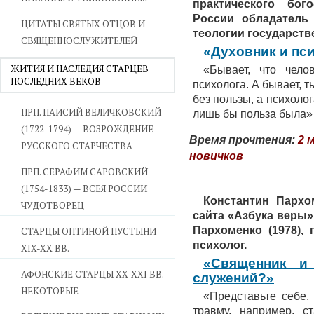
практического бо
России обладатель 
ЦИТАТЫ СВЯТЫХ ОТЦОВ И
теологии государстве
СВЯЩЕННОСЛУЖИТЕЛЕЙ
«Духовник и пс
ЖИТИЯ И НАСЛЕДИЯ СТАРЦЕВ
«Бывает, что чело
ПОСЛЕДНИХ ВЕКОВ
психолога. А бывает, т
без пользы, а психолог
ПРП. ПАИСИЙ ВЕЛИЧКОВСКИЙ
лишь бы польза была»
(1722-1794) — ВОЗРОЖДЕНИЕ
Время прочтения:
2 
РУССКОГО СТАРЧЕСТВА
новичков
ПРП. СЕРАФИМ САРОВСКИЙ
(1754-1833) — ВСЕЯ РОССИИ
Константин
Пархо
ЧУДОТВОРЕЦ
сайта «Азбука веры»
Пархоменко (1978),
СТАРЦЫ ОПТИНОЙ ПУСТЫНИ
психолог.
XIX-XX ВВ.
«Священник и
АФОНСКИЕ СТАРЦЫ XX-XXI ВВ.
служений?»
НЕКОТОРЫЕ
«Представьте себе,
травму, например, с