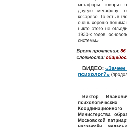
метафоры: говорит 
другую метафору го
кесарево. То есть в г
очень хорошо понимаю
никто этого не объед
1930-х годов, осново
системы»
Время прочтения:
86
сложности:
общедо
ВИДЕО:
«Зачем 
психолог?»
(продол
Виктор Иванови
психологическ
Координационног
Министерства обра
Московской патриар
награждён медал