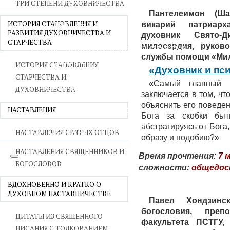
ТРИ СТЕПЕНИ ДУХОВНИЧЕСТВА
ВОЙНА СО СТРАСТЯМИ
Пантелеимон (Ша
СВЯТЫНИ В ДОМЕ
ИСТОРИЯ СТАНОВЛЕНИЯ И
викарий патриар
РАЗВИТИЯ ДУХОВНИЧЕСТВА И
ПРИТЧИ
духовник Свято-Д
СТАРЧЕСТВА
милосердия, руков
СЕМЬЯ - ПОЛНОТА ЗЕМНОГО СЧАСТЬЯ
службы помощи «Мил
ЛЮБОВЬ СУПРУЖЕСТВО
ИСТОРИЯ СТАНОВЛЕНИЯ
«Духовник и пси
ВОСПИТАНИЕ
СТАРЧЕСТВА И
«Самый главный и
УТЕШЕНИЕ В СКОРБЯХ
ДУХОВНИЧЕСТВА
заключается в том, чт
УТОЛИ МОИ ПЕЧАЛИ
объяснить его поведен
СТАРОСТЬ - РАДОСТЬ
НАСТАВЛЕНИЯ
Бога за скобки быт
СМЕРТЬ ПОМИНОВЕНИЕ
абстрагируясь от Бога
НАСТАВЛЕНИЯ СВЯТЫХ ОТЦОВ
ЕПАРХИЯ НВК
образу и подобию?»
НАСТАВЛЕНИЯ СВЯЩЕННИКОВ И
Время прочтения:
7 
БОГОСЛОВОВ
сложности:
общедо
ВДОХНОВЕННО И КРАТКО О
ДУХОВНОМ НАСТАВНИЧЕСТВЕ
Павел Хондзинск
богословия, преп
ЦИТАТЫ ИЗ СВЯЩЕННОГО
факультета ПСТГУ
ПИСАНИЯ С ТОЛКОВАНИЕМ