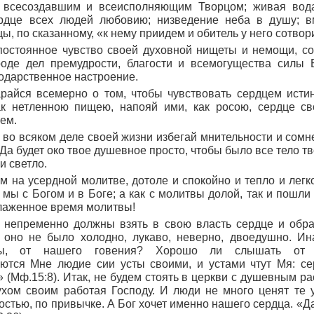
 всесоздавшим и всеисполняющим Творцом; живая вод
рдце всех людей любовию; низведение неба в душу; 
ы, по сказанному,
«к нему приидем и обитель у него сотво
постоянное чувство своей духовной нищеты и немощи, со
оде дел премудрости, благости и всемогущества силы 
одарственное настроение.
арайся всемерно о том, чтобы чувствовать сердцем исти
ак нетленною пищею, напояй ими, как росою, сердце св
ем.
и во всяком деле своей жизни избегай мнительности и сом
 Да будет око твое душевное просто, чтобы было все тело т
и светло.
им на усердной молитве, дотоле и спокойно и тепло и легк
да мы с Богом и в Боге; а как с молитвы долой, так и пошл
лаженное время молитвы!
 непременно должны взять в свою власть сердце и обрат
 оно не было холодно, лукаво, неверно, двоедушно. Ин
ы, от нашего говения? Хорошо ли слышать от 
ются Мне людие сии усты своими, и устами чтут Мя: се
»
(
Мф.15:8
). Итак, не будем стоять в церкви с душевным р
ухом своим работая Господу. И люди не много ценят те 
остью, по привычке. А Бог хочет именно нашего сердца.
«Да