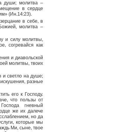
а души; молитва –
вмещение в сердце
рим»
(
Ин.14:23
).
зерцание в себе, в
Божией, молитва –
ну и силу молитвы,
ое, согревайся как
нения и диавольской
воей молитвы, твоих
о и светло на душе;
и искушения, разные
ить его к Господу.
аче, что пользы от
Господа гневный
рдце же их далече
асслаблением, но да
услуги, которые мы
ждь Ми, сыне, твое