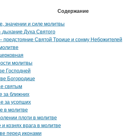
Содержание
ве, значении и силе молитвы
 – дыхание Духа Святого
а – предстояние Святой Троице и сонму Небожителей
 молитве
 церковная
ности молитвы
тве Господней
итве Богородице
ве святым
е за ближних
ве за усопших
ие в молитве
одолении плоти в молитве
е и кознях врага в молитве
тве перед иконами