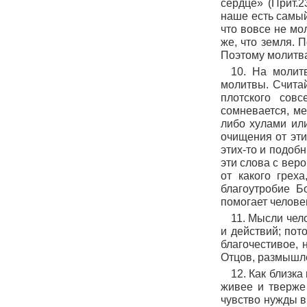
сердце»
(
Прит.2
наше есть самый
что вовсе не мол
же, что земля. 
Поэтому молитва 
10. На молит
молитвы. Считай
плотского сов
сомневается, ме
либо хулами или
очищения от эти
этих-то и подоб
эти слова с веро
от какого грех
благоутробие Б
помогает челове
11. Мысли чел
и действий; пот
благочестивое,
Отцов, размышле
12. Как близка
живее и тверже
чувство нужды в 