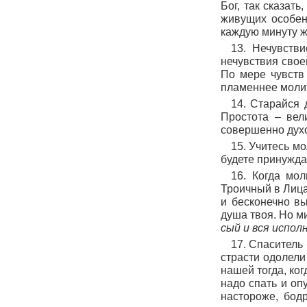
Бог, так сказат
живущих особен
каждую минуту 
13. Нечувств
нечувствия свое
По мере чувств 
пламеннее молит
14. Старайся 
Простота – вел
совершенно духо
15. Учитесь мо
будете принуждат
16. Когда мол
Троичный в Лицах
и бесконечно вы
душа твоя. Но м
сый и вся испол
17. Спаситель 
страсти одолели
нашей тогда, ког
надо спать и оп
настороже, бодр