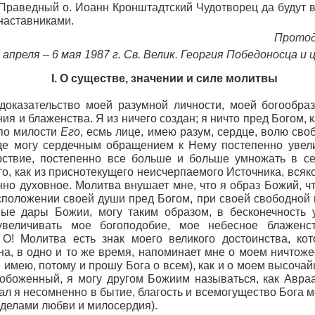
Праведный о. Иоанн Кронштадтский Чудотворец да будут 
наставниками.
Прото
 апреля – 6 мая 1987 г. Св. Велик. Георгия Победоносца 
I. О существе, значении и силе молитвы
доказательство моей разумной личности, моей богообраз
я и блаженства. Я из ничего создан; я ничто пред Богом, к
 по милости
Его
, есмь лице, имею разум, сердце, волю сво
де могу сердечным обращением к Нему постепенно увели
рствие, постепенно все больше и больше умножать в се
го, как из приснотекущего неисчерпаемого Источника, всяк
нно духовное. Молитва внушает мне, что я образ Божий, ч
положении своей души пред Богом, при своей свободной в
ые дары Божии, могу таким образом, в бесконечность 
увеличивать мое богоподобие, мое небесное блаженс
 О! Молитва есть знак моего великого достоинства, ко
на, в одно и то же время, напоминает мне о моем ничтожес
е имею, потому и прошу Бога о всем), как и о моем высоча
 обоженный, я могу другом Божиим называться, как Авра
ал я несомненно в бытие, благость и всемогущество Бога 
 делами любви и милосердия).