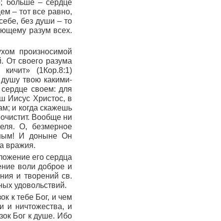
о; больше – сердце
ем – тот все равно,
себе, без души – то
меющему разум всех.
ухом произносимой
. От своего разума
 кичит»
(
1Кор.8:1
)
 душу твою какими-
 сердце своем: для
ш Иисус Христос, в
м; и когда скажешь
 очистит. Вообще ни
теля. О, безмерное
шным! И доныне Он
а вражия.
ложение его сердца
ение воли доброе и
ния и творений св.
ных удовольствий.
ок к тебе Бог, и чем
и и ничтожества, и
изок Бог к душе. Ибо