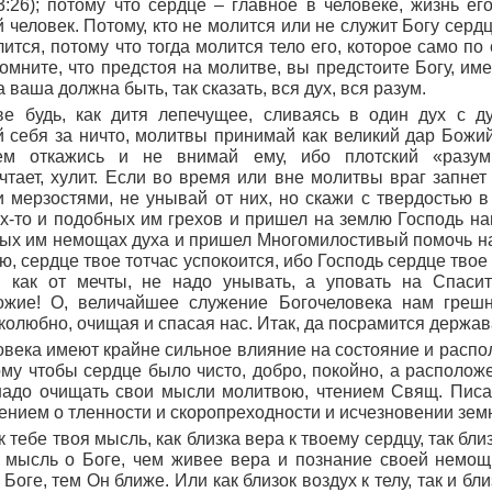
3:26
); потому что сердце – главное в человеке, жизнь ег
 человек. Потому, кто не молится или не служит Богу сердц
ится, потому что тогда молится тело его, которое само по 
Помните, что предстоя на молитве, вы предстоите Богу, и
ваша должна быть, так сказать, вся дух, вся разум.
ве будь, как дитя лепечущее, сливаясь в один дух с д
 себя за ничто, молитвы принимай как великий дар Божий
сем откажись и не внимай ему, ибо плотский
«разум
чтает, хулит. Если во время или вне молитвы враг запнет
 мерзостями, не унывай от них, но скажи с твердостью в
х-то и подобных им грехов и пришел на землю Господь на
ных им немощах духа и пришел Многомилостивый помочь на
ю, сердце твое тотчас успокоится, ибо Господь сердце твое
а, как от мечты, не надо унывать, а уповать на Спаси
ожие! О, величайшее служение Богочеловека нам гре
колюбно, очищая и спасая нас. Итак, да посрамится держав
овека имеют крайне сильное влияние на состояние и распо
ому чтобы сердце было чисто, добро, покойно, а располож
 надо очищать свои мысли молитвою, чтением Свящ. Писа
нием о тленности и скоропреходности и исчезновении зем
 к тебе твоя мысль, как близка вера к твоему сердцу, так близ
 мысль о Боге, чем живее вера и познание своей немощ
Боге, тем Он ближе. Или как близок воздух к телу, так и бл