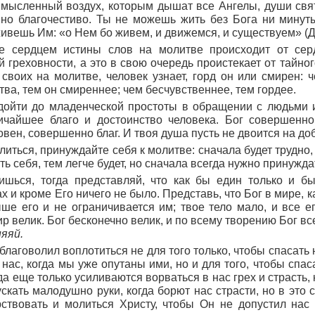
ь, мысленный воздух, которым дышат все Ангелы, души свя
но благочестиво. Ты не можешь жить без Бога ни минуты
живешь Им:
«о Нем бо живем, и движемся,
и существуем»
(
Д
ие сердцем истины слов на молитве происходит от сер
й греховности, а это в свою очередь проистекает от тайног
своих на молитве, человек узнает, горд он или смирен: ч
ва, тем он смиреннее; чем бесчувственнее, тем гордее.
дойти до младенческой простоты в обращении с людьми и
ичайшее благо и достоинство человека. Бог совершенно
вен, совершенно благ. И твоя душа пусть не двоится на доб
литься, принуждайте себя к молитве: сначала будет трудно,
ь себя, тем легче будет, но сначала всегда нужно принужда
ишься, тогда представляй, что как бы един только и б
 и кроме Его ничего не было. Представь, что Бог в мире, ка
ше его и не ограничивается им; твое тело мало, и все е
ир велик. Бог бесконечно велик, и по всему творению Бог в
няяй.
благоволил воплотиться не для того только, чтобы спасать н
 нас, когда мы уже опутаны ими, но и для того, чтобы спас
да еще только усиливаются ворваться в нас грех и страсть, 
ускать малодушно руки, когда борют нас страсти, но в это
ствовать и молиться Христу, чтобы Он не допустил нас 