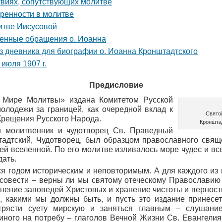
твиях, сопутствующих молитве
еренности в молитве
литве Иисусовой
венные обращения о. Иоанна
з дневника для биографии о. Иоанна Кронштадтского
 июля 1907 г.
Предисловие
 Мире Молитвы» издана Комитетом Русской
олодежи за границей, как очередной вклад к
Свято
Крещения Русского Народа.
Кроншта
й молитвенник и чудотворец Св. Праведный
тадтский, Чудотворец, был образцом православного свящ
сей вселенной. По его молитве изливалось море чудес и в
дать.
тся годом историческим и неповторимым. А для каждого из
 совести – верны ли мы святому отеческому Православию
лнение заповедей Христовых и хранение чистоты и верност
м, какими мы должны быть, и пусть это издание принесе
отрясти суету мирскую и заняться главным – слушан
ного на потребу – глаголов Вечной Жизни Св. Евангелия