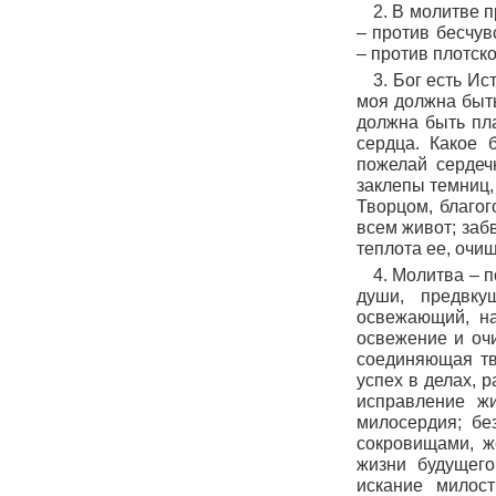
2. В молитве 
– против бесчу
– против плотск
3. Бог есть Ис
моя должна быть
должна быть пл
сердца. Какое 
пожелай сердеч
заклепы темниц,
Творцом, благо
всем живот; заб
теплота ее, очищ
4. Молитва – 
души, предвку
освежающий, на
освежение и очи
соединяющая тв
успех в делах, 
исправление жи
милосердия; бе
сокровищами, ж
жизни будущего
искание милос