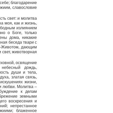
себе; благодарение
ожиим, славословие
сть свет: и молитва
а моя, как и жизнь,
вободным излиянием
чно о Боге, только
тены дома, никакие
нная беседа твари с
о-Животом, дающим
и свет, животворная
уховной, освящение
 небесный дождь,
ость души и тела,
уха, златая связь,
 искушениях жизни,
и любви. Молитва –
обуждение к делам
ебрежение земными
его воскресения и
ний; непрестанное
жиими; блаженное