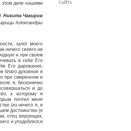
САЙТА
в этом деле нашими
д.
Никита Чакиров
и царицы Александры
ности, залог моего
ак ничего своего не
бодную и при своем
чивать в себе Его
бе Его дарования,
ое благо духовное и
то при смиренном и
оле, я, бесконечно
усовершаться и до
тво, к которому я
торым почтил меня
тве (из ничего я, и
йшем достоинстве (я
ам, отец верующих,
моего и уподоблялся