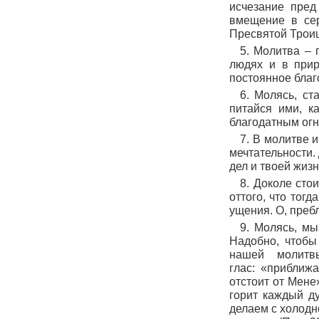
исчезание пред
вмещение в се
Пресвятой Троиц
5. Молитва – 
людях и в прир
постоянное благ
6. Молясь, ст
питайся ими, к
благодатным огн
7. В молитве 
мечтательности.
дел и твоей жизн
8. Доколе сто
оттого, что тог
ущения. О, преб
9. Молясь, мы
Надобно, чтобы
нашей молитв
глас:
«приближа
отстоит от
Мене
горит каждый д
делаем с холодн