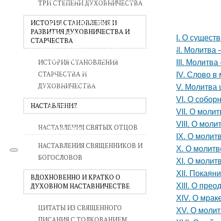
ТРИ СТЕПЕНИ ДУХОВНИЧЕСТВА
ВОЙНА СО СТРАСТЯМИ
СВЯТЫНИ В ДОМЕ
ИСТОРИЯ СТАНОВЛЕНИЯ И
РАЗВИТИЯ ДУХОВНИЧЕСТВА И
ПРИТЧИ
I. О сущест
СТАРЧЕСТВА
СЕМЬЯ - ПОЛНОТА ЗЕМНОГО СЧАСТЬЯ
II. Молитва
ЛЮБОВЬ СУПРУЖЕСТВО
ИСТОРИЯ СТАНОВЛЕНИЯ
III. Молитв
ВОСПИТАНИЕ
СТАРЧЕСТВА И
IV. Слово в
УТЕШЕНИЕ В СКОРБЯХ
ДУХОВНИЧЕСТВА
V. Молитва
УТОЛИ МОИ ПЕЧАЛИ
VI. О собор
СТАРОСТЬ - РАДОСТЬ
НАСТАВЛЕНИЯ
VII. О моли
СМЕРТЬ ПОМИНОВЕНИЕ
VIII. О мол
НАСТАВЛЕНИЯ СВЯТЫХ ОТЦОВ
ЕПАРХИЯ НВК
IX. О молит
НАСТАВЛЕНИЯ СВЯЩЕННИКОВ И
X. О молитв
БОГОСЛОВОВ
XI. О молит
XII. Покаян
ВДОХНОВЕННО И КРАТКО О
ДУХОВНОМ НАСТАВНИЧЕСТВЕ
XIII. О пре
XIV. О мрак
ЦИТАТЫ ИЗ СВЯЩЕННОГО
XV. О моли
ПИСАНИЯ С ТОЛКОВАНИЕМ