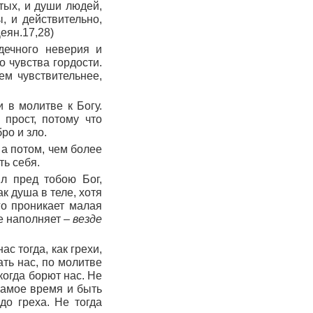
тых, и души людей,
, и действительно,
еян.17,28
)
дечного неверия и
о чувства гордости.
ем чувствительнее,
 в молитве к Богу.
 прост, потому что
ро и зло.
 а потом, чем более
ть себя.
ыл пред тобою Бог,
к душа в теле, хотя
го проникает малая
се наполняет –
везде
ас тогда, как грехи,
ать нас, по молитве
когда борют нас. Не
 самое время и быть
до греха. Не тогда