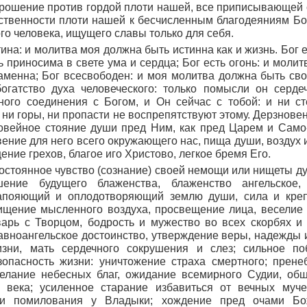
прошение против гордой плоти нашей, все приписывающей 
вственности плоти нашей к бесчисленным благодеяниям Б
ого человека, ищущего славы только для себя.
тина: и молитва моя должна быть истинна как и жизнь. Бог е
 приносима в свете ума и сердца; Бог есть огонь: и молитв
аменна; Бог всесвободен: и моя молитва должна быть с
богатство духа человеческого: только помысли он серде
ного соединения с Богом, и Он сейчас с тобой: и ни с
 ни горы, ни пропасти не воспрепятствуют этому. Дерзнове
говейное стояние души пред Ним, как пред Царем и Сам
вение для него всего окружающего нас, пища души, воздух 
ение грехов, благое иго Христово, легкое бремя Его.
постоянное чувство (сознание) своей немощи или нищеты д
шение будущего блаженства, блаженство ангельское,
пояющий и оплодотворяющий землю души, сила и креп
щение мысленного воздуха, просвещение лица, веселие д
арь с Творцом, бодрость и мужество во всех скорбях и
равноангельское достоинство, утверждение веры, надежды 
зни, мать сердечного сокрушения и слез; сильное п
зопасность жизни: уничтожение страха смертного; прен
елание небесных благ, ожидание всемирного Судии, общ
 века; усиленное старание избавиться от вечных муче
ти помилования у Владыки; хождение пред очами Бо