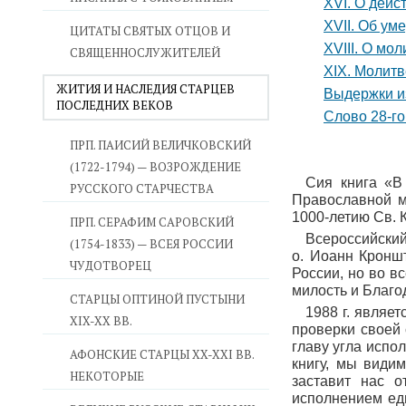
XVI. О дейс
XVII. Об ум
ЦИТАТЫ СВЯТЫХ ОТЦОВ И
XVIII. О мо
СВЯЩЕННОСЛУЖИТЕЛЕЙ
XIX. Молит
ЖИТИЯ И НАСЛЕДИЯ СТАРЦЕВ
Выдержки и
ПОСЛЕДНИХ ВЕКОВ
Слово 28-го
ПРП. ПАИСИЙ ВЕЛИЧКОВСКИЙ
(1722-1794) — ВОЗРОЖДЕНИЕ
Сия книга «В
РУССКОГО СТАРЧЕСТВА
Православной м
1000-летию Св. 
ПРП. СЕРАФИМ САРОВСКИЙ
Всероссийски
(1754-1833) — ВСЕЯ РОССИИ
о. Иоанн Кронш
ЧУДОТВОРЕЦ
России, но во в
милость и Благо
СТАРЦЫ ОПТИНОЙ ПУСТЫНИ
1988 г. являе
XIX-XX ВВ.
проверки своей
главу угла испо
АФОНСКИЕ СТАРЦЫ XX-XXI ВВ.
книгу, мы види
НЕКОТОРЫЕ
заставит нас 
исполнением еди